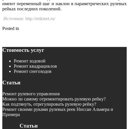
имеют переменный шаг и наклон в параметрических рулевых
рейках последних поколений.
Источник: http://reikinet.ru/
Posted in
Неисправности рулевых реек
Навигация
9 крутых вездеходов, созданных в России
Износ центрального зуба вала-рейки
по
записям
Стоимость услуг
Ремонт ходовой
Ремонт квадрациклов
Ремонт снегоходов
Статьи
Ремонт рулевого управления
Можно ли самому отремонтировать рулевую рейку?
Как подтянуть, отрегулировать рулевую рейку?
Ремонт своими руками рулевых реек Ниссан Альмера и
Примера
Статьи