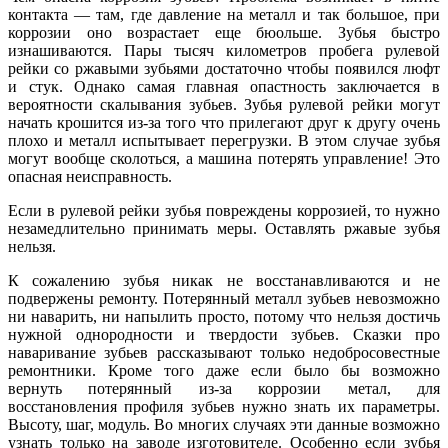
контакта — там, где давление на металл и так большое, при
коррозии оно возрастает еще бюольше. Зубья быстро
изнашиваются. Пары тысяч километров пробега рулевой
рейки со ржавыми зубьями достаточно чтобы появился люфт
и стук. Однако самая главная опастность заключается в
вероятности скалывания зубьев. Зубья рулевой рейки могут
начать крошится из-за того что прилегают друг к другу очень
плохо и металл испытывает перегрузки. В этом случае зубья
могут вообще сколоться, а машина потерять управление! Это
опасная неисправность.
Если в рулевой рейки зубья повреждены коррозией, то нужно
незамедлительно принимать меры. Оставлять ржавые зубья
нельзя.
К сожалению зубья никак не восстанавливаются и не
подвержены ремонту. Потерянный металл зубьев невозможно
ни наварить, ни напылить просто, потому что нельзя достичь
нужной однородности и твердости зубьев. Сказки про
наваривание зубьев рассказывают только недобросовестные
ремонтники. Кроме того даже если было бы возможно
вернуть потерянный из-за коррозии метал, для
восстановления профиля зубьев нужно знать их параметры.
Высоту, шаг, модуль. Во многих случаях эти данные возможно
узнать только на заводе изготовителе. Особенно если зубья