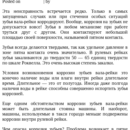
Posted on
26.07.2016
|
by
admin
Эта неисправность встречается редко. Только в самых
запущенных случаях или при стечении особых ситуаций
зубья вала-рейки корродируют. Вообще, коррозия на зубьях не
допускается вовсе! Зубья в любом механизме при работе
труться друг с другом. Они контактируют небольшой
площадью своей поверхности, называемой пятном контакта.
Зубья всегда делаются твердыми, так как удельное давление в
зоне пятна контакта очень значительно. В рулевых рейках
зубья закаливаются до твердости 50 — 65 единиц твердости
по шкале Роквелла. Это очень высокая степень закалки.
Условия возникновения коррозии зубьев вала-рейки это
конечно наличие воды или влаги внутри рейки длительное
время. Длительное — это от полугода. Иногда даже полгода
наличия воды в рейке способны совершенно испортить зубья
коррозией.
Еще одним обстоятельством коррозии зубьев вала-рейки
может быть длительная стоянка машины. И наоборот,
машины, используемые в такси гораздо меньше подвержены
коррозии внутри рулевой рейки.
Чем опасна коррозия зубьев? Проблема возникает в пятне